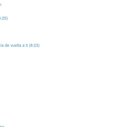
n
6:25)
a de vuelta a ti (8:23)
dor