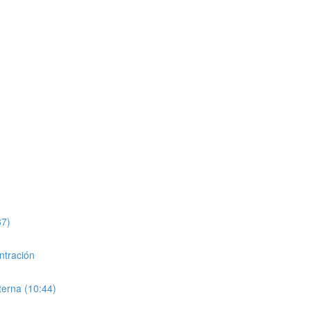
)
37)
ntración
lterna (10:44)